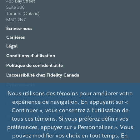
483 Bay Street
Suite 300
Toronto (Ontario)
M5G 2N7
Écrivez-nous
Carrières
Légal
Conditions d'utilisation
Politique de confidentialité
L’accessibilité chez Fidelity Canada
Cybersécurité
Nous utilisons des témoins pour améliorer votre
La durabilité chez Fidelity Canada
expérience de navigation. En appuyant sur «
Le contenu de ce site n’est fourni qu'à titre d'information. Il ne
Continuer », vous consentez à l’utilisation de
procure aucun conseil ni aucune recommandation de placement
et ne constitue pas une sollicitation ni une offre d'achat ou de
tous ces témoins. Si vous préférez définir vos
vente de produit, quelle qu'elle soit. Ce site a été expressément
préférences, appuyez sur « Personnaliser ». Vous
conçu pour les investisseurs institutionnels au Canada et
l'information qui y figure ne s'adresse qu'à ces derniers.
pouvez modifier vos choix en tout temps.
En