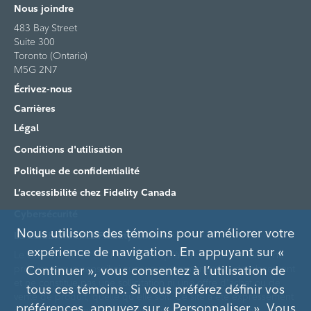
Nous joindre
483 Bay Street
Suite 300
Toronto (Ontario)
M5G 2N7
Écrivez-nous
Carrières
Légal
Conditions d'utilisation
Politique de confidentialité
L’accessibilité chez Fidelity Canada
Cybersécurité
Nous utilisons des témoins pour améliorer votre
La durabilité chez Fidelity Canada
expérience de navigation. En appuyant sur «
Le contenu de ce site n’est fourni qu'à titre d'information. Il ne
procure aucun conseil ni aucune recommandation de placement
Continuer », vous consentez à l’utilisation de
et ne constitue pas une sollicitation ni une offre d'achat ou de
tous ces témoins. Si vous préférez définir vos
vente de produit, quelle qu'elle soit. Ce site a été expressément
préférences, appuyez sur « Personnaliser ». Vous
conçu pour les investisseurs institutionnels au Canada et