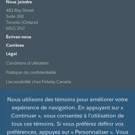
Nous joindre
483 Bay Street
Suite 300
Toronto (Ontario)
M5G 2N7
Écrivez-nous
Carrières
Légal
Conditions d'utilisation
Politique de confidentialité
L’accessibilité chez Fidelity Canada
Cybersécurité
Nous utilisons des témoins pour améliorer votre
La durabilité chez Fidelity Canada
expérience de navigation. En appuyant sur «
Le contenu de ce site n’est fourni qu'à titre d'information. Il ne
procure aucun conseil ni aucune recommandation de placement
Continuer », vous consentez à l’utilisation de
et ne constitue pas une sollicitation ni une offre d'achat ou de
tous ces témoins. Si vous préférez définir vos
vente de produit, quelle qu'elle soit. Ce site a été expressément
préférences, appuyez sur « Personnaliser ». Vous
conçu pour les investisseurs institutionnels au Canada et