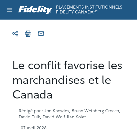
Aller au contenu
Réservé à l’usage institutionnel
PLACEMENTS INSTITUTIONNELS
FIDELITY CANADA
MC
Le conflit favorise les
marchandises et le
Canada
Rédigé par
: Jon Knowles, Bruno Weinberg Crocco,
David Tulk, David Wolf, Ilan Kolet
07 avril 2026